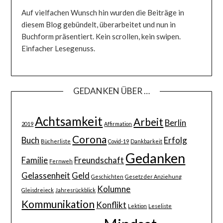
Auf vielfachen Wunsch hin wurden die Beiträge in
diesem Blog gebündelt, überarbeitet und nun in
Buchform präsentiert. Kein scrollen, kein swipen.
Einfacher Lesegenuss.
GEDANKEN ÜBER …
Achtsamkeit
Arbeit
Berlin
2019
Affirmation
Corona
Buch
Erfolg
Bücherliste
Covid-19
Dankbarkeit
Gedanken
Familie
Freundschaft
Fernweh
Gelassenheit
Geld
Geschichten
Gesetz der Anziehung
Kolumne
Gleisdreieck
Jahresrückblick
Kommunikation
Konflikt
Lektion
Leseliste