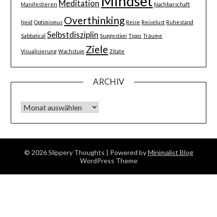
Mindset
Meditation
Manifestieren
Nachbarschaft
Overthinking
Neid
Optimismus
Reise
Reiselust
Ruhestand
Selbstdisziplin
Sabbatical
Suggestion
Tipps
Träume
Ziele
Visualisierung
Wachstum
Zitate
ARCHIV
Archiv
© 2026 Slippery Thoughts
| Powered by
Minimalist Blog
WordPress Theme