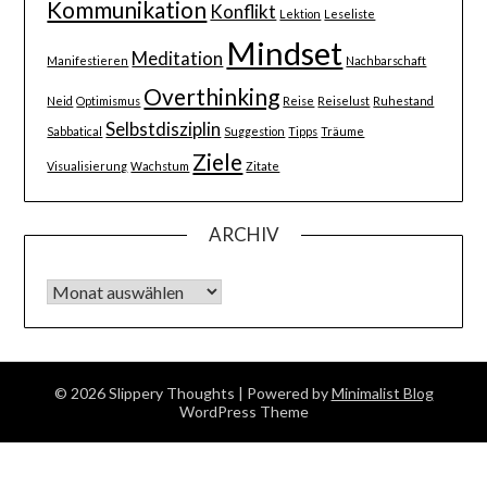
Kommunikation
Konflikt
Lektion
Leseliste
Mindset
Meditation
Manifestieren
Nachbarschaft
Overthinking
Neid
Optimismus
Reise
Reiselust
Ruhestand
Selbstdisziplin
Sabbatical
Suggestion
Tipps
Träume
Ziele
Visualisierung
Wachstum
Zitate
ARCHIV
Archiv
© 2026 Slippery Thoughts
| Powered by
Minimalist Blog
WordPress Theme