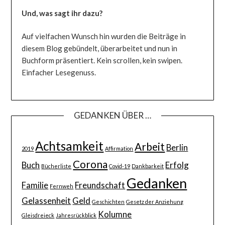
Und, was sagt ihr dazu?
Auf vielfachen Wunsch hin wurden die Beiträge in
diesem Blog gebündelt, überarbeitet und nun in
Buchform präsentiert. Kein scrollen, kein swipen.
Einfacher Lesegenuss.
GEDANKEN ÜBER …
Achtsamkeit
Arbeit
Berlin
2019
Affirmation
Corona
Buch
Erfolg
Bücherliste
Covid-19
Dankbarkeit
Gedanken
Familie
Freundschaft
Fernweh
Gelassenheit
Geld
Geschichten
Gesetz der Anziehung
Kolumne
Gleisdreieck
Jahresrückblick