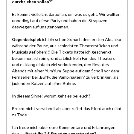
durchziehen sollen?“
Es kommt vielleicht darauf an, um was es geht. Wir wollten
unbedingt auf diese Party und haben die Strapazen
deswegen auf uns genommen.
Gegenbeispiel:
ich bin schon 3x nach dem ersten Akt, also
während der Pause, aus schlechten Theaterstücken und
Musicals geflohen!!! Die Tickets hatte ich geschenkt
bekommen, ich bin grundsätzlich kein Fan des Theaters
und es klang einfach viel verlockender, den Rest des
Abends mit einer YumYum-Suppe auf dem Schoß vor dem
Fernseher bei „Buffy, die Vampirjägerin“ zu verbringen, als
jaulenden Katzen auf einer Bühne.
In diesem Sinne: worum geht es bei euch?
Brecht nicht vorschnell ab, aber reitet das Pferd auch nicht
zu Tode.
Ich freue mich über eure Kommentare und Erfahrungen
dazu.
Hättet ihr 2,5 Stunden angestanden?