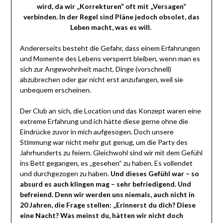
wird, da wir „Korrekturen“ oft mit „Versagen“
verbinden. In der Regel sind Pläne jedoch obsolet, das
Leben macht, was es will.
Andererseits besteht die Gefahr, dass einem Erfahrungen
und Momente des Lebens versperrt bleiben, wenn man es
sich zur Angewohnheit macht, Dinge (vorschnell)
abzubrechen oder gar nicht erst anzufangen, weil sie
unbequem erscheinen.
Der Club an sich, die Location und das Konzept waren eine
extreme Erfahrung und ich hätte diese gerne ohne die
Eindrücke zuvor in mich aufgesogen. Doch unsere
Stimmung war nicht mehr gut genug, um die Party des
Jahrhunderts zu feiern. Gleichwohl sind wir mit dem Gefühl
ins Bett gegangen, es „gesehen“ zu haben. Es vollendet
und durchgezogen zu haben.
Und dieses Gefühl war – so
absurd es auch klingen mag – sehr befriedigend. Und
befreiend. Denn wir werden uns niemals, auch nicht in
20 Jahren, die Frage stellen: „E
rinnerst du dich? Diese
eine Nacht? Was meinst du, hätten wir nicht doch