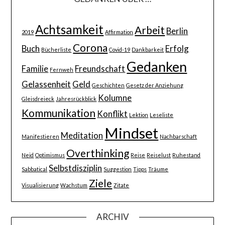
Achtsamkeit
Arbeit
Berlin
2019
Affirmation
Corona
Buch
Erfolg
Bücherliste
Covid-19
Dankbarkeit
Gedanken
Familie
Freundschaft
Fernweh
Gelassenheit
Geld
Geschichten
Gesetz der Anziehung
Kolumne
Gleisdreieck
Jahresrückblick
Kommunikation
Konflikt
Lektion
Leseliste
Mindset
Meditation
Manifestieren
Nachbarschaft
Overthinking
Neid
Optimismus
Reise
Reiselust
Ruhestand
Selbstdisziplin
Sabbatical
Suggestion
Tipps
Träume
Ziele
Visualisierung
Wachstum
Zitate
ARCHIV