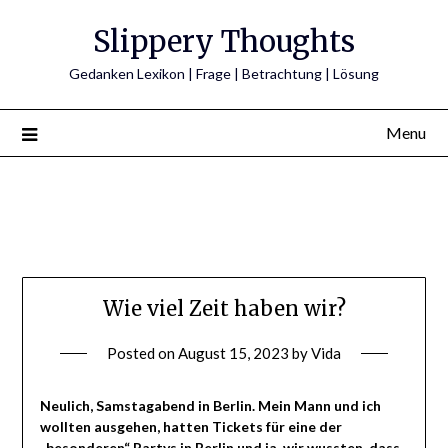
Skip
Slippery Thoughts
to
content
Gedanken Lexikon | Frage | Betrachtung | Lösung
Menu
Wie viel Zeit haben wir?
Posted on
August 15, 2023
by
Vida
Neulich, Samstagabend in Berlin. Mein Mann und ich
wollten ausgehen, hatten Tickets für eine der
„besonderen“ Partys in Berlin und ja, wir wussten, dass