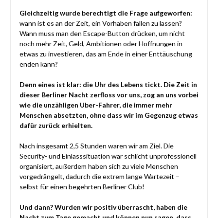
Gleichzeitig wurde berechtigt die Frage aufgeworfen:
wann ist es an der Zeit, ein Vorhaben fallen zu lassen?
Wann muss man den Escape-Button drücken, um nicht
noch mehr Zeit, Geld, Ambitionen oder Hoffnungen in
etwas zu investieren, das am Ende in einer Enttäuschung
enden kann?
Denn eines ist klar: die Uhr des Lebens tickt. Die Zeit in
dieser Berliner Nacht zerfloss vor uns, zog an uns vorbei
wie die unzähligen Uber-Fahrer, die immer mehr
Menschen absetzten,
ohne dass wir im Gegenzug etwas
dafür zurück erhielten.
Nach insgesamt 2,5 Stunden waren wir am Ziel. Die
Security- und Einlasssituation war schlicht unprofessionell
organisiert, außerdem haben sich zu viele Menschen
vorgedrängelt, dadurch die extrem lange Wartezeit –
selbst für einen begehrten Berliner Club!
Und dann? Wurden wir positiv überrascht, haben die
Nacht zum Tage gemacht und können nun sagen, dass