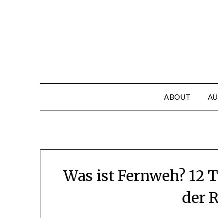
Skip
to
content
ABOUT
AU
Was ist Fernweh? 12 
der R