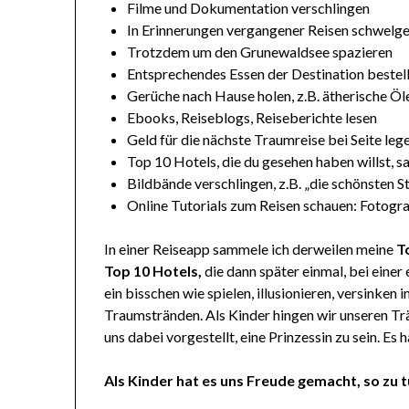
Filme und Dokumentation verschlingen
In Erinnerungen vergangener Reisen schwelg
Trotzdem um den Grunewaldsee spazieren
Entsprechendes Essen der Destination bestell
Gerüche nach Hause holen, z.B. ätherische Öle
Ebooks, Reiseblogs, Reiseberichte lesen
Geld für die nächste Traumreise bei Seite leg
Top 10 Hotels, die du gesehen haben willst, 
Bildbände verschlingen, z.B. „die schönsten S
Online Tutorials zum Reisen schauen: Fotogra
In einer Reiseapp sammele ich derweilen meine
T
Top 10 Hotels,
die dann später einmal, bei einer
ein bisschen wie spielen, illusionieren, versinke
Traumstränden. Als Kinder hingen wir unseren Tr
uns dabei vorgestellt, eine Prinzessin zu sein. Es h
Als Kinder hat es uns Freude gemacht, so zu tu