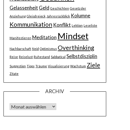
Gelassenheit
Geld
Geschichten
Gesetz der
Kolumne
Anziehung
Gleisdreieck
Jahresrückblick
Kommunikation
Konflikt
Lektion
Leseliste
Mindset
Meditation
Manifestieren
Overthinking
Nachbarschaft
Neid
Optimismus
Selbstdisziplin
Reise
Reiselust
Ruhestand
Sabbatical
Ziele
Suggestion
Tipps
Träume
Visualisierung
Wachstum
Zitate
ARCHIV
Archiv