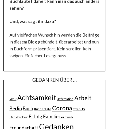
Buchlautet daher: kann man das auch anders
sehen?
Und, was sagt ihr dazu?
Auf vielfachen Wunsch hin wurden die Beiträge
in diesem Blog gebündelt, überarbeitet und nun
in Buchform präsentiert. Kein scrollen, kein
swipen. Einfacher Lesegenuss.
GEDANKEN ÜBER …
Achtsamkeit
Arbeit
2019
Affirmation
Corona
Berlin
Buch
Bücherliste
Covid-19
Erfolg
Familie
Dankbarkeit
Fernweh
Gedanken
Freundschaft