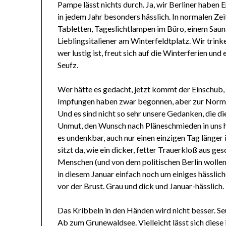
Pampe lässt nichts durch. Ja, wir Berliner haben
in jedem Jahr besonders hässlich. In normalen Z
Tabletten, Tageslichtlampen im Büro, einem Saun
Lieblingsitaliener am Winterfeldtplatz. Wir tri
wer lustig ist, freut sich auf die Winterferien un
Seufz.
Wer hätte es gedacht, jetzt kommt der Einschub, 
Impfungen haben zwar begonnen, aber zur Normal
Und es sind nicht so sehr unsere Gedanken, die di
Unmut, den Wunsch nach Pläneschmieden in uns he
es undenkbar, auch nur einen einzigen Tag länger
sitzt da, wie ein dicker, fetter Trauerkloß aus g
Menschen (und von dem politischen Berlin wollen w
in diesem Januar einfach noch um einiges hässlich
vor der Brust. Grau und dick und Januar-hässlich.
Das Kribbeln in den Händen wird nicht besser. Se
Ab zum Grunewaldsee. Vielleicht lässt sich dies