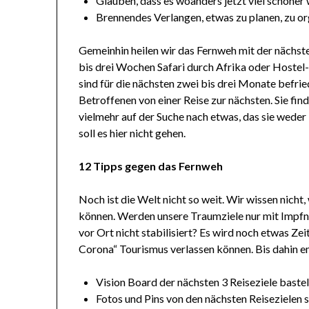
Glauben, dass es woanders jetzt viel schöner
Brennendes Verlangen, etwas zu planen, zu or
Gemeinhin heilen wir das Fernweh mit der nächst
bis drei Wochen Safari durch Afrika oder Hoste
sind für die nächsten zwei bis drei Monate befrie
Betroffenen von einer Reise zur nächsten. Sie find
vielmehr auf der Suche nach etwas, das sie wede
soll es hier nicht gehen.
12 Tipps gegen das Fernweh
Noch ist die Welt nicht so weit. Wir wissen nich
können. Werden unsere Traumziele nur mit Impfna
vor Ort nicht stabilisiert? Es wird noch etwas Zei
Corona“ Tourismus verlassen können. Bis dahin
Vision Board der nächsten 3 Reiseziele baste
Fotos und Pins von den nächsten Reisezielen