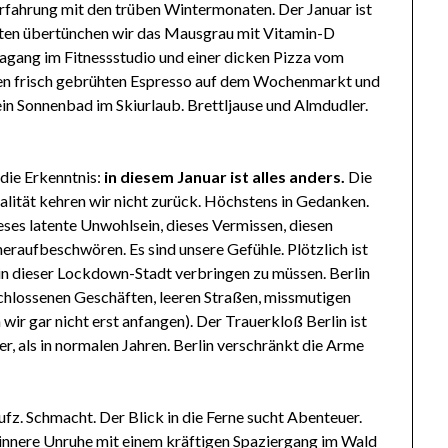
 Erfahrung mit den trüben Wintermonaten. Der Januar ist
eiten übertünchen wir das Mausgrau mit Vitamin-D
agang im Fitnessstudio und einer dicken Pizza vom
nken frisch gebrühten Espresso auf dem Wochenmarkt und
d ein Sonnenbad im Skiurlaub. Brettljause und Almdudler.
die Erkenntnis:
in diesem Januar ist alles anders.
Die
ität kehren wir nicht zurück. Höchstens in Gedanken.
eses latente Unwohlsein, dieses Vermissen, diesen
raufbeschwören. Es sind unsere Gefühle. Plötzlich ist
 in dieser Lockdown-Stadt verbringen zu müssen. Berlin
eschlossenen Geschäften, leeren Straßen, missmutigen
ir gar nicht erst anfangen). Der Trauerkloß Berlin ist
er, als in normalen Jahren. Berlin verschränkt die Arme
ufz. Schmacht. Der Blick in die Ferne sucht Abenteuer.
e innere Unruhe mit einem kräftigen Spaziergang im Wald