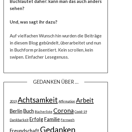
Buchlautet daher: kann man das auch anders
sehen?
Und, was sagt ihr dazu?
Auf vielfachen Wunsch hin wurden die Beiträge
in diesem Blog gebündelt, überarbeitet und nun
in Buchform präsentiert. Kein scrollen, kein
swipen. Einfacher Lesegenuss.
GEDANKEN ÜBER …
Achtsamkeit
Arbeit
2019
Affirmation
Corona
Berlin
Buch
Bücherliste
Covid-19
Erfolg
Familie
Dankbarkeit
Fernweh
Gedanken
Freundschaft