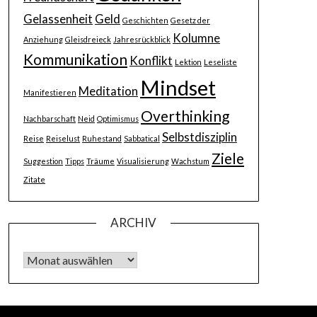
Gelassenheit
Geld
Geschichten
Gesetz der
Kolumne
Anziehung
Gleisdreieck
Jahresrückblick
Kommunikation
Konflikt
Lektion
Leseliste
Mindset
Meditation
Manifestieren
Overthinking
Nachbarschaft
Neid
Optimismus
Selbstdisziplin
Reise
Reiselust
Ruhestand
Sabbatical
Ziele
Suggestion
Tipps
Träume
Visualisierung
Wachstum
Zitate
ARCHIV
Archiv