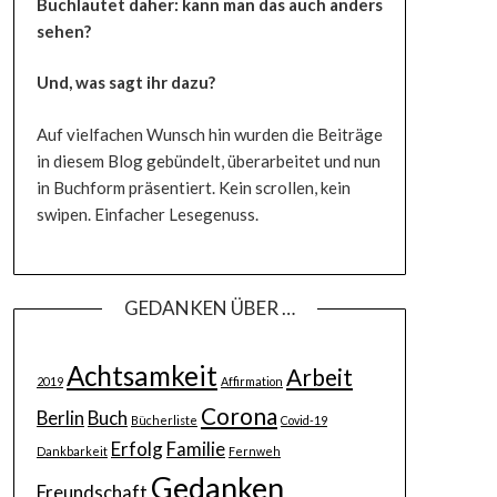
Buchlautet daher: kann man das auch anders
sehen?
Und, was sagt ihr dazu?
Auf vielfachen Wunsch hin wurden die Beiträge
in diesem Blog gebündelt, überarbeitet und nun
in Buchform präsentiert. Kein scrollen, kein
swipen. Einfacher Lesegenuss.
GEDANKEN ÜBER …
Achtsamkeit
Arbeit
2019
Affirmation
Corona
Berlin
Buch
Bücherliste
Covid-19
Erfolg
Familie
Dankbarkeit
Fernweh
Gedanken
Freundschaft