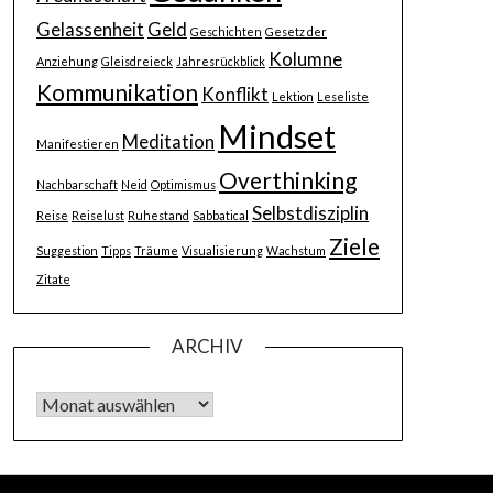
Gelassenheit
Geld
Geschichten
Gesetz der
Kolumne
Anziehung
Gleisdreieck
Jahresrückblick
Kommunikation
Konflikt
Lektion
Leseliste
Mindset
Meditation
Manifestieren
Overthinking
Nachbarschaft
Neid
Optimismus
Selbstdisziplin
Reise
Reiselust
Ruhestand
Sabbatical
Ziele
Suggestion
Tipps
Träume
Visualisierung
Wachstum
Zitate
ARCHIV
Archiv