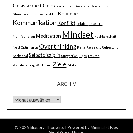
Gelassenheit
Geld
Geschichten
Gesetz der Anziehung
Kolumne
Gleisdreieck
Jahresrückblick
Kommunikation
Konflikt
Lektion
Leseliste
Mindset
Meditation
Manifestieren
Nachbarschaft
Overthinking
Neid
Optimismus
Reise
Reiselust
Ruhestand
Selbstdisziplin
Sabbatical
Suggestion
Tipps
Träume
Ziele
Visualisierung
Wachstum
Zitate
ARCHIV
Archiv
© 2026 Slippery Thoughts
| Powered by
Minimalist Blog
WordPress Theme