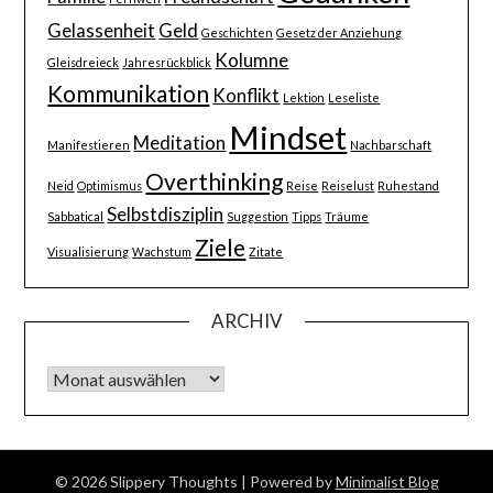
Gelassenheit
Geld
Geschichten
Gesetz der Anziehung
Kolumne
Gleisdreieck
Jahresrückblick
Kommunikation
Konflikt
Lektion
Leseliste
Mindset
Meditation
Manifestieren
Nachbarschaft
Overthinking
Neid
Optimismus
Reise
Reiselust
Ruhestand
Selbstdisziplin
Sabbatical
Suggestion
Tipps
Träume
Ziele
Visualisierung
Wachstum
Zitate
ARCHIV
Archiv
© 2026 Slippery Thoughts
| Powered by
Minimalist Blog