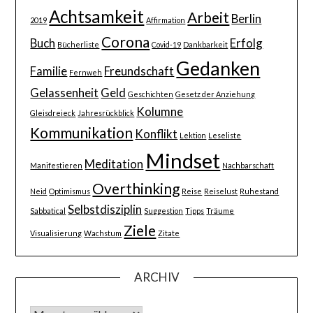
Achtsamkeit
Arbeit
Berlin
2019
Affirmation
Corona
Buch
Erfolg
Bücherliste
Covid-19
Dankbarkeit
Gedanken
Familie
Freundschaft
Fernweh
Gelassenheit
Geld
Geschichten
Gesetz der Anziehung
Kolumne
Gleisdreieck
Jahresrückblick
Kommunikation
Konflikt
Lektion
Leseliste
Mindset
Meditation
Manifestieren
Nachbarschaft
Overthinking
Neid
Optimismus
Reise
Reiselust
Ruhestand
Selbstdisziplin
Sabbatical
Suggestion
Tipps
Träume
Ziele
Visualisierung
Wachstum
Zitate
ARCHIV